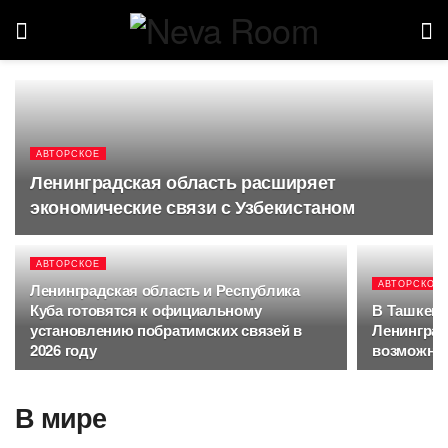
АВТОРСКОЕ
Ленинградская область расширяет
экономические связи с Узбекистаном
АВТОРСКОЕ
АВТОРСКОЕ
Ленинградская область и Республика
Куба готовятся к официальному
В Ташкент
установлению побратимских связей в
Ленинград
2026 году
возможнос
В мире