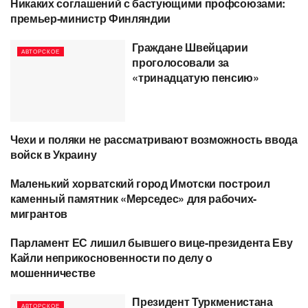
Никаких соглашений с бастующими профсоюзами:
АВТОРСКОЕ
премьер-министр Финляндии
Граждане Швейцарии
АВТОРСКОЕ
проголосовали за
«тринадцатую пенсию»
Чехи и поляки не рассматривают возможность ввода
АВТОРСКОЕ
войск в Украину
Маленький хорватский город Имотски построил
АВТОНОВОСТИ
каменный памятник «Мерседес» для рабочих-
мигрантов
Парламент ЕС лишил бывшего вице-президента Еву
АВТОРСКОЕ
Кайли неприкосновенности по делу о
мошенничестве
Президент Туркменистана
АВТОРСКОЕ