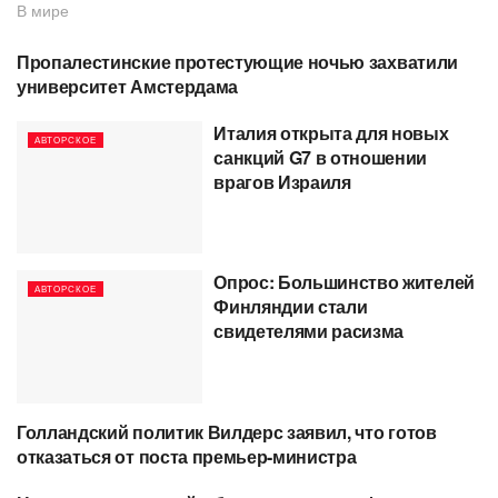
В мире
Пропалестинские протестующие ночью захватили
АВТОРСКОЕ
университет Амстердама
Италия открыта для новых
АВТОРСКОЕ
санкций G7 в отношении
врагов Израиля
Опрос: Большинство жителей
АВТОРСКОЕ
Финляндии стали
свидетелями расизма
Голландский политик Вилдерс заявил, что готов
АВТОРСКОЕ
отказаться от поста премьер-министра