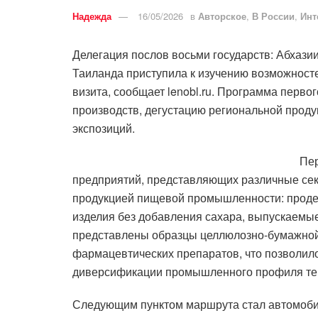
Надежда
16/05/2026
в
Авторское
,
В России
,
Инт
Делегация послов восьми государств: Абхазии
Таиланда приступила к изучению возможносте
визита, сообщает lenobl.ru. Программа перв
производств, дегустацию региональной прод
экспозиций.
Пе
предприятий, представляющих различные сект
продукцией пищевой промышленности: продег
изделия без добавления сахара, выпускаемы
представлены образцы целлюлозно-бумажной
фармацевтических препаратов, что позволил
диверсификации промышленного профиля те
Следующим пунктом маршрута стал автомобил