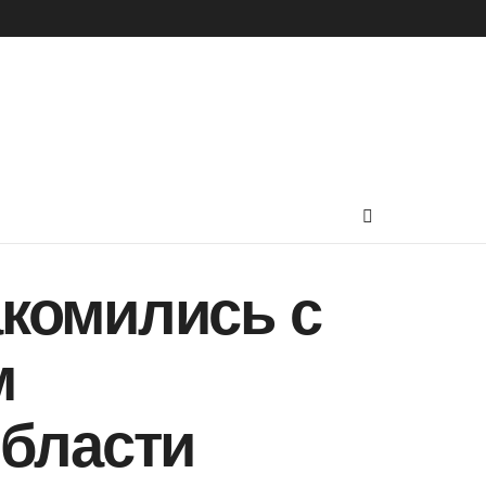
комились с
м
области